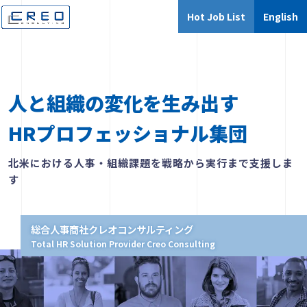
Hot Job List
English
人と組織の変化を生み出す
HRプロフェッショナル集団
北米における人事・組織課題を戦略から実行まで支援しま
す
総合人事商社クレオコンサルティング
Total HR Solution Provider Creo Consulting